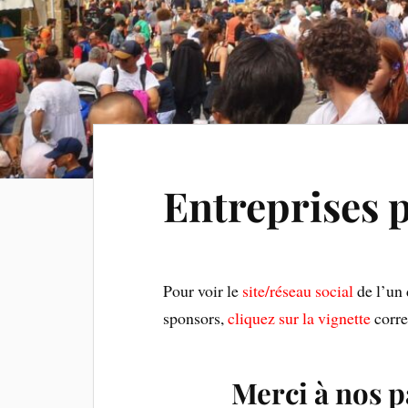
Entreprises 
Pour voir le
site/réseau social
de l’un 
sponsors,
cliquez sur la vignette
corre
Merci à nos p