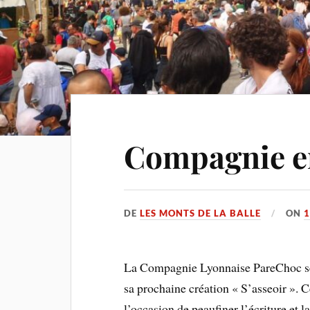
Compagnie e
DE
LES MONTS DE LA BALLE
ON
1
La Compagnie Lyonnaise PareChoc ser
sa prochaine création « S’asseoir ». Ce
l’occasion de peaufiner l’écriture et 