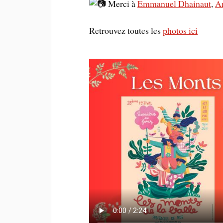
Merci à
Emmanuel Dhainaut
,
A
Retrouvez toutes les
photos ici