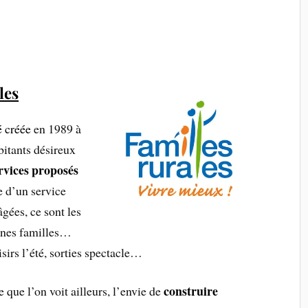
les
é créée
en 1989 à
bitants désireux
ervices proposés
e d’un service
gées, ce sont les
eunes familles…
isirs l’été, sorties spectacle…
construire
e que l’on voit ailleurs, l’envie de