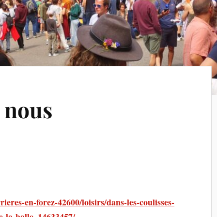
e nous
rieres-en-forez-42600/loisirs/dans-les-coulisses-
e-la-balle_14633457/