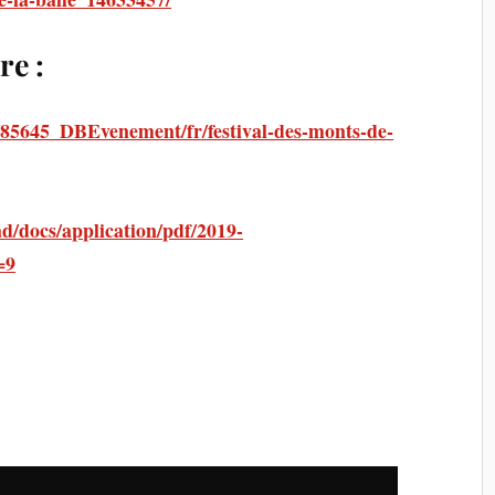
re :
s/85645_DBEvenement/fr/festival-des-monts-de-
ad/docs/application/pdf/2019-
=9