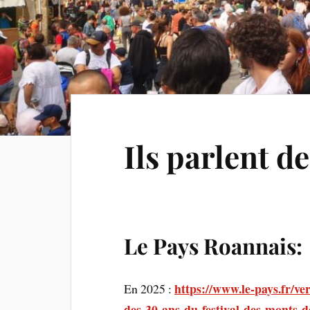
Ils parlent d
Le Pays Roannais:
https://www.le-pays.fr/ver
En 2025 :
des-30-ans-du-festival-des-monts-d